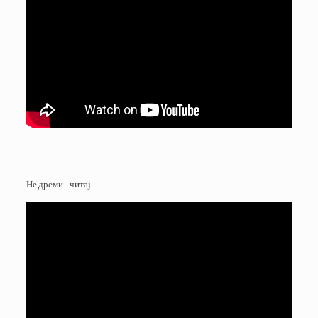
Не дреми - читај