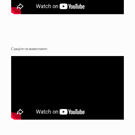
Сакајте ги животните