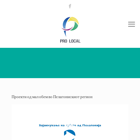
Проекти од мал обем во Пелагонискиот регион
Видео
плејер