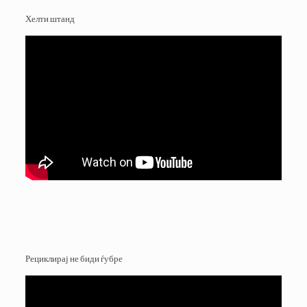
Хелти штанд
Рециклирај не биди ѓубре